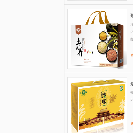
3.哈根达斯月饼-优格蕾悦享版
4.宫颐府粽子礼盒—粽望而归
5.宫颐府粽子礼盒—粽情端午
净
内
6.宫颐府粽子礼盒—端午佳节
7.宫颐府粽子礼盒—粽香礼
8.宫颐府粽子礼盒—粽情江南
9.月盛斋粽子—粽意美食粽子礼盒
1800g(清真）
10.月盛斋粽子—粽福粽子礼盒
1200g(清真）
规