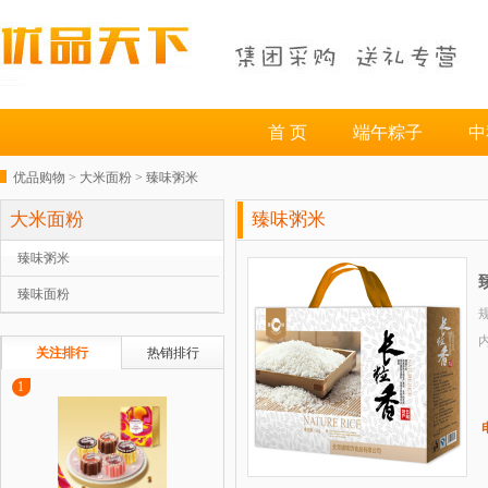
首 页
端午粽子
中
优品购物 >
大米面粉
>
臻味粥米
大米面粉
臻味粥米
臻味粥米
臻味面粉
规
关注排行
热销排行
1