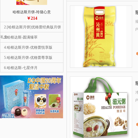
哈根达斯月饼-玲珑心意
￥214
规
2.[哈根达斯月饼]优格蕾经典版月饼
礼盒
3.哈根达斯-圆满臻萃
4.哈根达斯月饼-优格蕾悦享版
5.哈根达斯月饼-优格蕾尊享版
6.哈根达斯-七星伴月
1
7.哈根达斯月饼-彩云追月
8.哈根达斯-金尊
净
9.星巴克-星情月饼礼盒
10.星巴克-星悦月饼礼盒
哈根达斯月饼-彩云追月
￥558
2.哈根达斯月饼-优格蕾尊享版