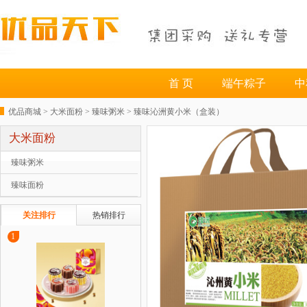
首 页
端午粽子
中
优品商城 >
大米面粉
>
臻味粥米
> 臻味沁洲黄小米（盒装）
大米面粉
臻味粥米
臻味面粉
关注排行
热销排行
1