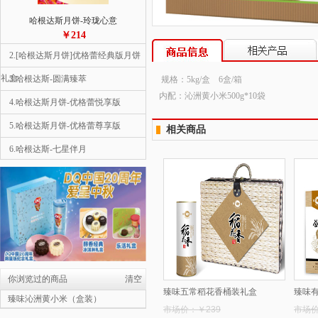
哈根达斯月饼-玲珑心意
￥214
2.[哈根达斯月饼]优格蕾经典版月饼
礼盒
3.哈根达斯-圆满臻萃
规格：5kg/盒 6盒/箱
内配：沁洲黄小米500g*10袋
4.哈根达斯月饼-优格蕾悦享版
5.哈根达斯月饼-优格蕾尊享版
相关商品
6.哈根达斯-七星伴月
1
7.哈根达斯月饼-彩云追月
8.哈根达斯-金尊
9.星巴克-星情月饼礼盒
10.星巴克-星悦月饼礼盒
哈根达斯月饼-彩云追月
￥558
你浏览过的商品
清空
臻味五常稻花香桶装礼盒
臻味
2.哈根达斯月饼-优格蕾尊享版
臻味沁洲黄小米（盒装）
市场价：￥239
市场价