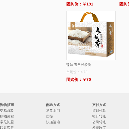
3.哈根达斯月饼-优格蕾悦享版
团购价：￥191
团购
4.宫颐府粽子礼盒—粽望而归
5.宫颐府粽子礼盒—粽情端午
6.宫颐府粽子礼盒—端午佳节
7.宫颐府粽子礼盒—粽香礼
8.宫颐府粽子礼盒—粽情江南
9.月盛斋粽子—粽意美食粽子礼盒
臻味 五常长粒香
1800g(清真）
10.月盛斋粽子—粽福粽子礼盒
市场价：￥78
1200g(清真）
团购价：￥70
购物指南
配送方式
支付方式
交易条款
送货上门
货到付款
购物流程
自提
银行转账
常见问题
快递运输
公司转账
联系客服
发票制度