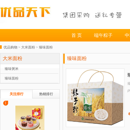
首 页
端午粽子
中
优品购物 >
大米面粉
>
臻味面粉
大米面粉
臻味面粉
臻味粥米
臻味面粉
规
关注排行
热销排行
1