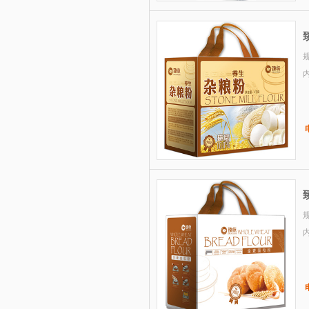
3.哈根达斯月饼-优格蕾悦享版
4.宫颐府粽子礼盒—粽望而归
5.宫颐府粽子礼盒—粽情端午
规
6.宫颐府粽子礼盒—端午佳节
7.宫颐府粽子礼盒—粽香礼
8.宫颐府粽子礼盒—粽情江南
9.月盛斋粽子—粽意美食粽子礼盒
1800g(清真）
10.月盛斋粽子—粽福粽子礼盒
1200g(清真）
规