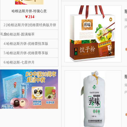
哈根达斯月饼-玲珑心意
￥214
规
2.[哈根达斯月饼]优格蕾经典版月饼
礼盒
3.哈根达斯-圆满臻萃
4.哈根达斯月饼-优格蕾悦享版
5.哈根达斯月饼-优格蕾尊享版
6.哈根达斯-七星伴月
1
7.哈根达斯月饼-彩云追月
8.哈根达斯-金尊
规
9.星巴克-星情月饼礼盒
10.星巴克-星悦月饼礼盒
哈根达斯月饼-彩云追月
￥558
2.哈根达斯月饼-优格蕾尊享版