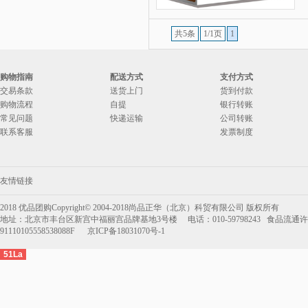
共5条
1/1页
1
购物指南
配送方式
支付方式
交易条款
送货上门
货到付款
购物流程
自提
银行转账
常见问题
快递运输
公司转账
联系客服
发票制度
友情链接
2018 优品团购Copyright© 2004-2018尚品正华（北京）科贸有限公司 版权所有
地址：北京市丰台区新宫中福丽宫品牌基地3号楼 电话：010-59798243 食品流通许可
91110105558538088F 京ICP备18031070号-1
51La