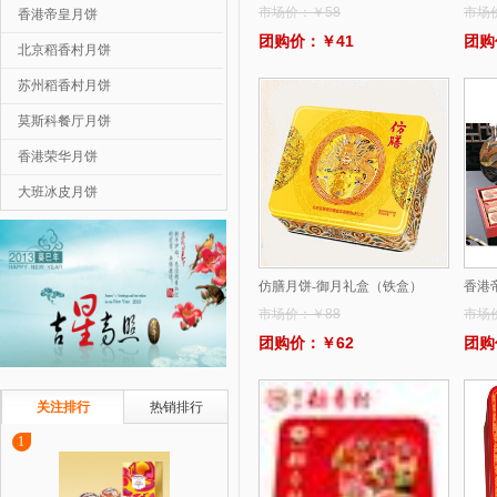
市场价：￥58
市场
香港帝皇月饼
团购价：￥41
团购
北京稻香村月饼
苏州稻香村月饼
莫斯科餐厅月饼
香港荣华月饼
大班冰皮月饼
仿膳月饼-御月礼盒（铁盒）
香港
市场价：￥88
市场
团购价：￥62
团购
关注排行
热销排行
1