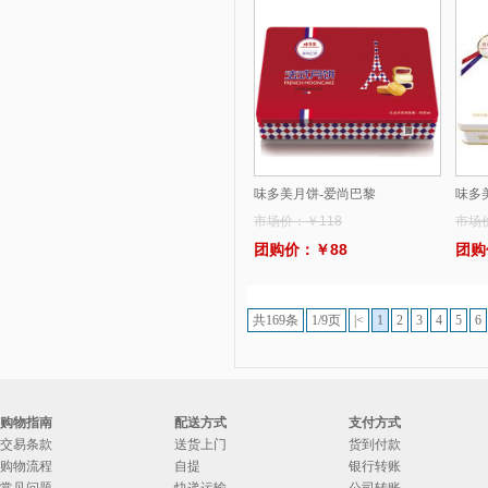
2.哈根达斯月饼-优格蕾尊享版
3.哈根达斯月饼-优格蕾悦享版
4.宫颐府粽子礼盒—粽望而归
5.宫颐府粽子礼盒—粽情端午
6.宫颐府粽子礼盒—端午佳节
味多美月饼-爱尚巴黎
味多
7.宫颐府粽子礼盒—粽香礼
市场价：￥118
市场
8.宫颐府粽子礼盒—粽情江南
团购价：￥88
团购
9.月盛斋粽子—粽意美食粽子礼盒
1800g(清真）
10.月盛斋粽子—粽福粽子礼盒
共169条
1/9页
|<
1
2
3
4
5
6
1200g(清真）
购物指南
配送方式
支付方式
交易条款
送货上门
货到付款
购物流程
自提
银行转账