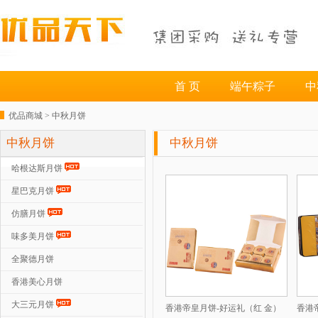
首 页
端午粽子
中
优品商城 >
中秋月饼
中秋月饼
中秋月饼
哈根达斯月饼
星巴克月饼
仿膳月饼
味多美月饼
全聚德月饼
香港美心月饼
大三元月饼
香港帝皇月饼-好运礼（红 金）
香港