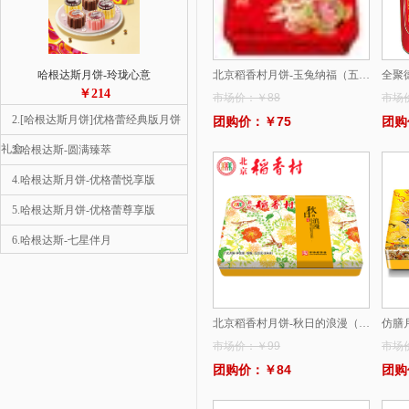
哈根达斯月饼-玲珑心意
北京稻香村月饼-玉兔纳福（五仁、铁盒）
全聚
￥214
市场价：￥88
市场
2.[哈根达斯月饼]优格蕾经典版月饼
团购价：￥75
团购
礼盒
3.哈根达斯-圆满臻萃
4.哈根达斯月饼-优格蕾悦享版
5.哈根达斯月饼-优格蕾尊享版
6.哈根达斯-七星伴月
1
7.哈根达斯月饼-彩云追月
8.哈根达斯-金尊
北京稻香村月饼-秋日的浪漫（铁盒）
仿膳
9.星巴克-星情月饼礼盒
市场价：￥99
市场
10.星巴克-星悦月饼礼盒
团购价：￥84
团购
哈根达斯月饼-彩云追月
￥558