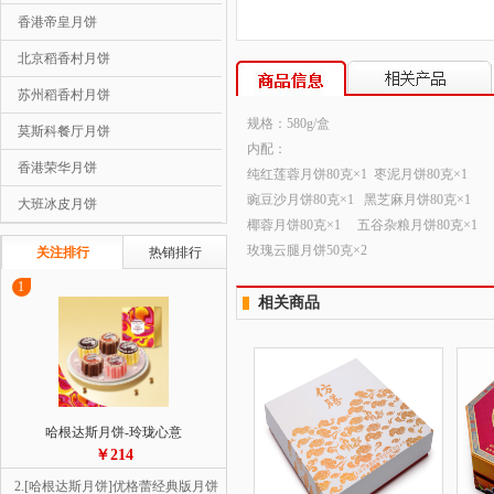
香港帝皇月饼
北京稻香村月饼
苏州稻香村月饼
规格：580g/盒
莫斯科餐厅月饼
内配：
香港荣华月饼
纯红莲蓉月饼80克×1 枣泥月饼80克×1
豌豆沙月饼80克×1 黑芝麻月饼80克×1
大班冰皮月饼
椰蓉月饼80克×1 五谷杂粮月饼80克×1
玫瑰云腿月饼50克×2
关注排行
热销排行
1
相关商品
哈根达斯月饼-玲珑心意
￥214
2.[哈根达斯月饼]优格蕾经典版月饼