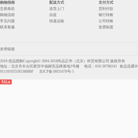
购物指南
配送方式
支付方式
6.宫颐府粽子礼盒—端午佳节
交易条款
送货上门
货到付款
购物流程
自提
银行转账
7.宫颐府粽子礼盒—粽香礼
常见问题
快递运输
公司转账
8.宫颐府粽子礼盒—粽情江南
联系客服
发票制度
9.月盛斋粽子—粽意美食粽子礼盒
1800g(清真）
10.月盛斋粽子—粽福粽子礼盒
友情链接
1200g(清真）
2018 优品团购Copyright© 2004-2018尚品正华（北京）科贸有限公司 版权所有
地址：北京市丰台区新宫中福丽宫品牌基地3号楼 电话：010-59798243 食品流通许可
91110105558538088F 京ICP备18031070号-1
51La