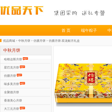
首 页
端午粽子
中
优品商城 >
中秋月饼
>
仿膳月饼
> 仿膳月饼-双龙献月礼盒
中秋月饼
哈根达斯月饼
星巴克月饼
仿膳月饼
味多美月饼
全聚德月饼
香港美心月饼
大三元月饼