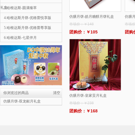
礼盒
3.哈根达斯-圆满臻萃
仿膳月饼-皓月糖醇月饼礼盒
仿膳月
4.哈根达斯月饼-优格蕾悦享版
市场价：￥148
市场价
5.哈根达斯月饼-优格蕾尊享版
团购价：￥105
团购
6.哈根达斯-七星伴月
1
7.哈根达斯月饼-彩云追月
8.哈根达斯-金尊
9.星巴克-星情月饼礼盒
10.星巴克-星悦月饼礼盒
哈根达斯月饼-彩云追月
￥558
你浏览过的商品
清空
仿膳月饼-皇家贡月礼盒
2.哈根达斯月饼-优格蕾尊享版
仿膳月饼-双龙献月礼盒
市场价：￥238
团购价：￥168
3.哈根达斯月饼-优格蕾悦享版
4.宫颐府粽子礼盒—粽望而归
5.宫颐府粽子礼盒—粽情端午