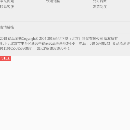
常见问题
快递运输
公司转账
6.宫颐府粽子礼盒—端午佳节
联系客服
发票制度
7.宫颐府粽子礼盒—粽香礼
8.宫颐府粽子礼盒—粽情江南
友情链接
9.月盛斋粽子—粽意美食粽子礼盒
2018 优品团购Copyright© 2004-2018尚品正华（北京）科贸有限公司 版权所有
地址：北京市丰台区新宫中福丽宫品牌基地3号楼 电话：010-59798243 食品流通许可
1800g(清真）
10.月盛斋粽子—粽福粽子礼盒
91110105558538088F 京ICP备18031070号-1
1200g(清真）
51La