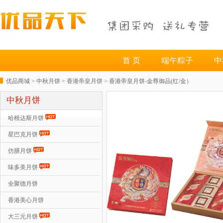
首 页
端午粽子
中
优品商城 >
中秋月饼
>
香港帝皇月饼
> 香港帝皇月饼-金尊御品(红/金）
中秋月饼
哈根达斯月饼
星巴克月饼
仿膳月饼
味多美月饼
全聚德月饼
香港美心月饼
大三元月饼