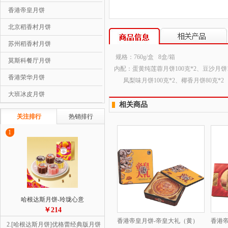
香港帝皇月饼
北京稻香村月饼
苏州稻香村月饼
规格：760g/盒 8盒/箱
莫斯科餐厅月饼
内配：蛋黄纯莲蓉月饼100克*2、豆沙月饼1
香港荣华月饼
凤梨味月饼100克*2、椰香月饼80克*2
大班冰皮月饼
相关商品
关注排行
热销排行
1
哈根达斯月饼-玲珑心意
￥214
香港帝皇月饼-帝皇大礼（黄）
香港帝
2.[哈根达斯月饼]优格蕾经典版月饼