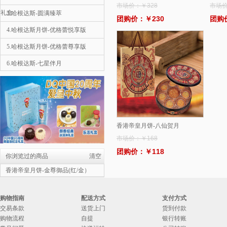
市场价：￥328
市场价
礼盒
3.哈根达斯-圆满臻萃
团购价：￥230
团购
4.哈根达斯月饼-优格蕾悦享版
5.哈根达斯月饼-优格蕾尊享版
6.哈根达斯-七星伴月
1
7.哈根达斯月饼-彩云追月
8.哈根达斯-金尊
9.星巴克-星情月饼礼盒
香港帝皇月饼-八仙贺月
10.星巴克-星悦月饼礼盒
市场价：￥168
哈根达斯月饼-彩云追月
团购价：￥118
￥558
你浏览过的商品
清空
2.哈根达斯月饼-优格蕾尊享版
香港帝皇月饼-金尊御品(红/金）
3.哈根达斯月饼-优格蕾悦享版
购物指南
配送方式
支付方式
4.宫颐府粽子礼盒—粽望而归
交易条款
送货上门
货到付款
购物流程
自提
银行转账
5.宫颐府粽子礼盒—粽情端午