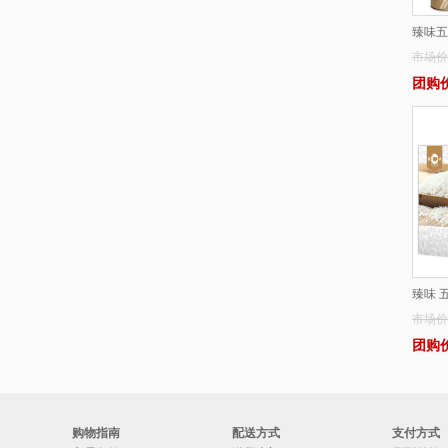
3.哈根达斯月饼-优格蕾悦享版
臻味五
4.宫颐府粽子礼盒—粽望而归
市场价
5.宫颐府粽子礼盒—粽情端午
团购价
6.宫颐府粽子礼盒—端午佳节
7.宫颐府粽子礼盒—粽香礼
8.宫颐府粽子礼盒—粽情江南
9.月盛斋粽子—粽意美食粽子礼盒
1800g(清真）
10.月盛斋粽子—粽福粽子礼盒
1200g(清真）
臻味 
市场价
团购
购物指南
配送方式
支付方式