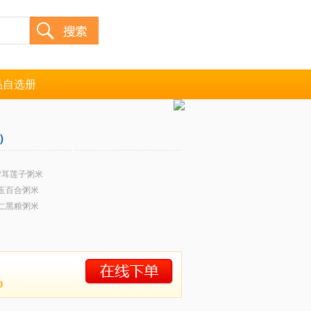
品自选册
）
g雪耳莲子粥米
金玉百合粥米
杏仁黑粮粥米
0