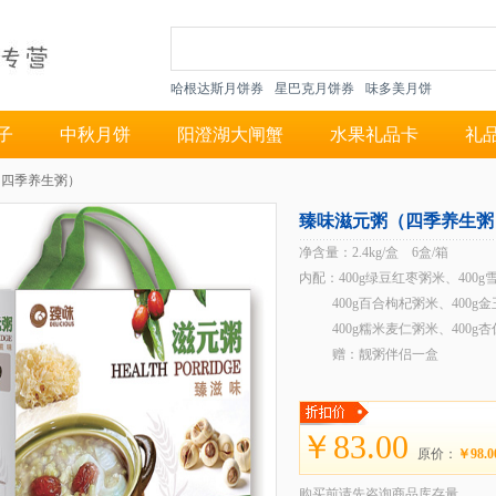
哈根达斯月饼券
星巴克月饼券
味多美月饼
子
中秋月饼
阳澄湖大闸蟹
水果礼品卡
礼
（四季养生粥）
臻味滋元粥（四季养生粥
净含量：2.4kg/盒 6盒/箱
内配：400g绿豆红枣粥米、400
400g百合枸杞粥米、400g
400g糯米麦仁粥米、400g
赠：靓粥伴侣一盒
￥83.00
原价：
￥98.0
购买前请先咨询商品库存量