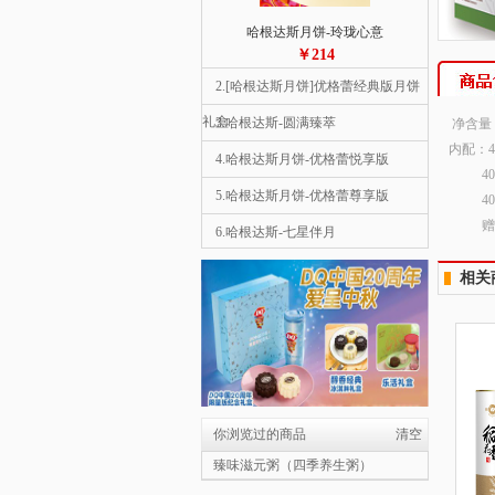
哈根达斯月饼-玲珑心意
￥214
2.[哈根达斯月饼]优格蕾经典版月饼
礼盒
3.哈根达斯-圆满臻萃
净含量：
内配：4
4.哈根达斯月饼-优格蕾悦享版
400
5.哈根达斯月饼-优格蕾尊享版
400
赠：
6.哈根达斯-七星伴月
1
7.哈根达斯月饼-彩云追月
相关
8.哈根达斯-金尊
9.星巴克-星情月饼礼盒
10.星巴克-星悦月饼礼盒
哈根达斯月饼-彩云追月
￥558
你浏览过的商品
清空
2.哈根达斯月饼-优格蕾尊享版
臻味滋元粥（四季养生粥）