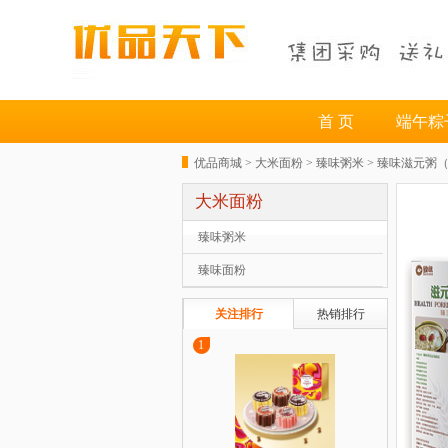
首 页
端午粽
优品商城 >
大米面粉
>
臻味粥米
> 臻味滋元粥
大米面粉
臻味粥米
臻味面粉
关注排行
热销排行
1