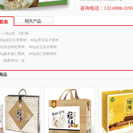
咨询电话：132-6908-3195
2.4kg/盒 6盒/箱
00g绿豆红枣粥米、400g雪耳莲子粥米
g百合枸杞粥米、400g金玉百合粥米
g糯米麦仁粥米、400g杏仁黑粮粥米
靓粥伴侣一盒
商品