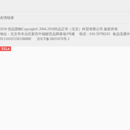
7.宫颐府粽子礼盒—粽香礼
8.宫颐府粽子礼盒—粽情江南
友情链接
9.月盛斋粽子—粽意美食粽子礼盒
2018 优品团购Copyright© 2004-2018尚品正华（北京）科贸有限公司 版权所有
地址：北京市丰台区新宫中福丽宫品牌基地3号楼 电话：010-59798243 食品流通许可
1800g(清真）
10.月盛斋粽子—粽福粽子礼盒
91110105558538088F 京ICP备18031070号-1
1200g(清真）
51La