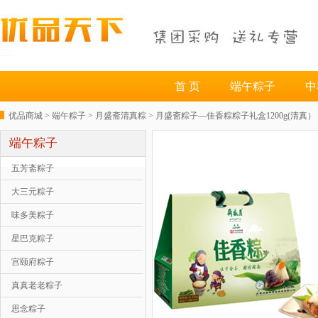
首 页
端午粽子
中
优品商城 >
端午粽子
>
月盛斋清真粽
> 月盛斋粽子—佳香粽粽子礼盒1200g(清真）
端午粽子
五芳斋粽子
大三元粽子
味多美粽子
星巴克粽子
宫颐府粽子
真真老老粽子
思念粽子