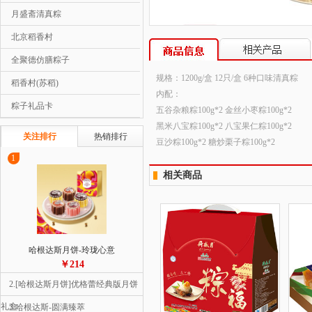
月盛斋清真粽
北京稻香村
全聚德仿膳粽子
规格：1200g/盒 12只/盒 6种口味清真粽
稻香村(苏稻)
内配：
粽子礼品卡
五谷杂粮粽100g*2 金丝小枣粽100g*2
黑米八宝粽100g*2 八宝果仁粽100g*2
关注排行
热销排行
豆沙粽100g*2 糖炒栗子粽100g*2
1
相关商品
哈根达斯月饼-玲珑心意
￥214
2.[哈根达斯月饼]优格蕾经典版月饼
礼盒
3.哈根达斯-圆满臻萃