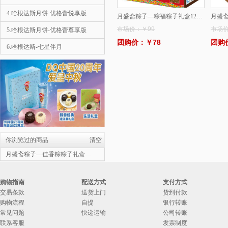
4.哈根达斯月饼-优格蕾悦享版
月盛斋粽子—粽福粽子礼盒1200g(清真）
市场价：￥99
市场价
5.哈根达斯月饼-优格蕾尊享版
团购价：￥78
团购
6.哈根达斯-七星伴月
1
7.哈根达斯月饼-彩云追月
8.哈根达斯-金尊
9.星巴克-星情月饼礼盒
10.星巴克-星悦月饼礼盒
哈根达斯月饼-彩云追月
￥558
你浏览过的商品
清空
2.哈根达斯月饼-优格蕾尊享版
月盛斋粽子—佳香粽粽子礼盒1200g(清真）
3.哈根达斯月饼-优格蕾悦享版
购物指南
配送方式
支付方式
4.宫颐府粽子礼盒—粽望而归
交易条款
送货上门
货到付款
购物流程
自提
银行转账
5.宫颐府粽子礼盒—粽情端午
常见问题
快递运输
公司转账
6.宫颐府粽子礼盒—端午佳节
联系客服
发票制度